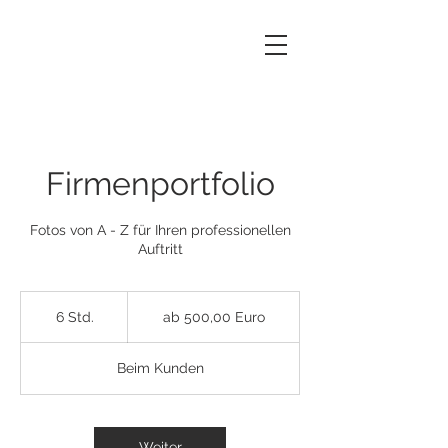
Firmenportfolio
Fotos von A - Z für Ihren professionellen
Auftritt
ab
500,00
6 Std.
6
ab 500,00 Euro
Euro
S
t
Beim Kunden
d
.
Weiter