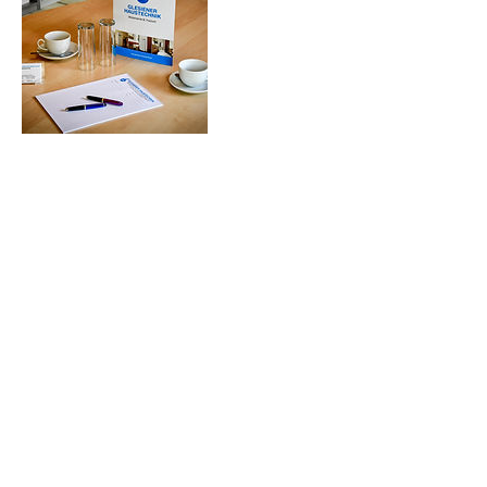
Kontaktangaben
mt.fotografie@gmx.de
Nach oben